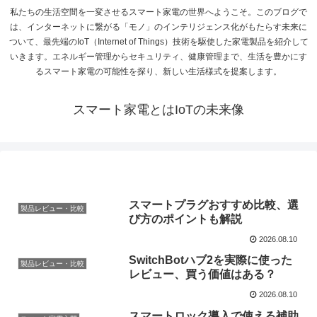
私たちの生活空間を一変させるスマート家電の世界へようこそ。このブログで
は、インターネットに繋がる「モノ」のインテリジェンス化がもたらす未来に
ついて、最先端のIoT（Internet of Things）技術を駆使した家電製品を紹介して
いきます。エネルギー管理からセキュリティ、健康管理まで、生活を豊かにす
るスマート家電の可能性を探り、新しい生活様式を提案します。
スマート家電とはIoTの未来像
スマートプラグおすすめ比較、選
製品レビュー・比較
び方のポイントも解説
2026.08.10
SwitchBotハブ2を実際に使った
製品レビュー・比較
レビュー、買う価値はある？
2026.08.10
スマートロック導入で使える補助